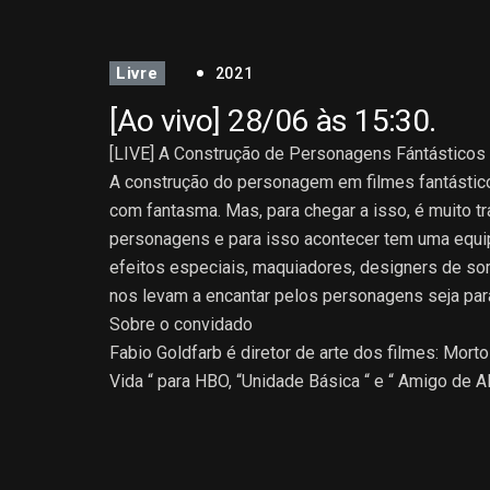
[LIVE] FABIO GOLD
Livre
2021
[Ao vivo] 28/06 às 15:30.
[LIVE] A Construção de Personagens Fántásticos 
A construção do personagem em filmes fantástic
com fantasma. Mas, para chegar a isso, é muito tr
personagens e para isso acontecer tem uma equipe
efeitos especiais, maquiadores, designers de so
nos levam a encantar pelos personagens seja par
Sobre o convidado
Fabio Goldfarb é diretor de arte dos filmes: Mor
Vida “ para HBO, “Unidade Básica “ e “ Amigo de Al
Iniciou sua carreira no audiovisual como assisten
Cássio Amarante desenvolvendo cenografia para p
Há mais de dez anos assina como diretor de arte e