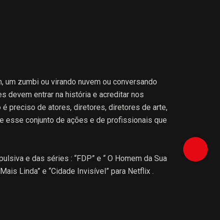
RTO NÃO FALA
m, um zumbi ou virando nuvem ou conversando
s devem entrar na história e acreditar nos
preciso de atores, diretores, diretores de arte,
e esse conjunto de ações e de profissionais que
pulsiva e das séries : “FDP” e “ O Homem da Sua
ais Linda” e “Cidade Invisível” para Netflix .
balhos em colaboração com o diretor de arte
 Saíram de Férias “ e “Encarnação do Demônio”.
publicitários .