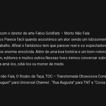
FARB DIRETOR DE ARTE MO
com o diretor de arte Fabio Goldfarb – Morto Não Fala
os Parece fácil quando assistimos um ator sendo um lobisome
abalho. Afinal o fantástico tem que parecer real e os espectadore
 enorme envolvida. Além de uma boa história e um bom roteiro é 
m, editores e muitos outros.Nessas lives iremos conversar sobr
a amá-los, odiá-los ou morrer de medo.
to não Fala, O Roubo da Taça, TOC – Transtornada Obsessiva Com
uguel” para Universal Channel . “Rua Augusta” para TNT e “Coisa M
te de direção de artes para filmes publicitários e realizando tra
ublicidade e longas metragens tais como “ O Dia Que Meus Pais
m séries para TV , longas metragens , cenários para TV e filmes 